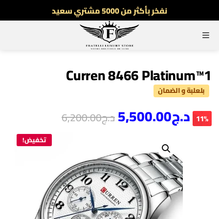
نفخر بأكثر من 5000 مشتري سعيد
أطلب الآن والدفع فقط عند استلام المنتج
القائمة
توصيل سريع لجميع الولايات
نفخر بأكثر من 5000 مشتري سعيد
Curren 8466 Platinum™1
بلعلبة و الضمان
د.ج
5,500.00
د.ج
6,200.00
11%
تخفيض!