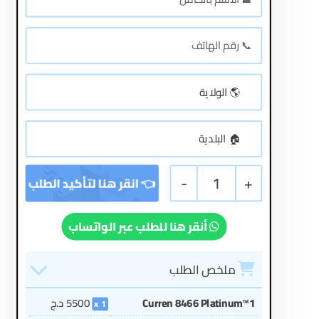
-
1
+
أنقر هنا للطلب عبر الواتساب
ملخص الطلب
Curren 8466 Platinum™1
5500
د.ج
1