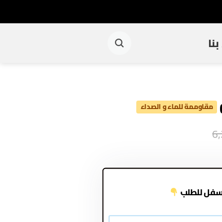
نا
مقاوممة للماء و الصداء
6
سفل للطلب