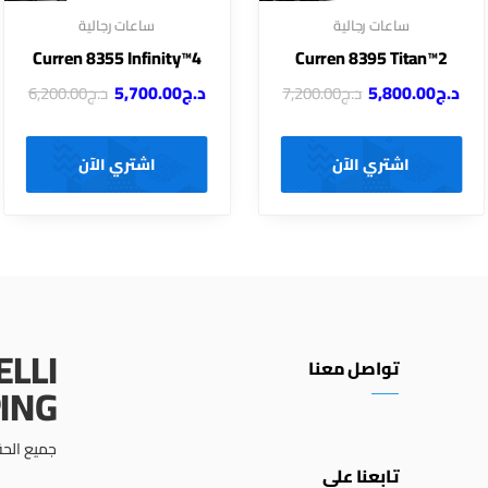
ساعات رجالية
ساعات رجالية
Curren 8355 Infinity™4
Curren 8395 Titan™2
د.ج
5,800.00
د.ج
5,700.00
د.ج
7,200.00
د.ج
6,200.00
اشتري الآن
اشتري الآن
ELLI
تواصل معنا
ING
جميع الحق
تابعنا على