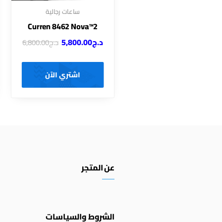
ساعات رجالية
Curren 8462 Nova™2
د.ج
5,800.00
د.ج
6,800.00
اشتري الآن
عن المتجر
الشروط والسياسات