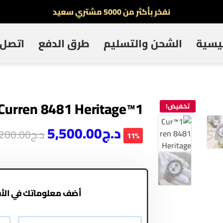
نفخر بأكثر من 5000 مشتري سعيد
أطلب الآن والدفع فقط عند استلام المنتج
ئيسية
الشحن والتسليم
طرق الدفع
اتصل ب
توصيل سريع لجميع الولايات
نفخر بأكثر من 5000 مشتري سعيد
1™Curren 8481 Heritage
تخفيض!
د.ج
5,500.00
د.ج
,200.00
11%
أضف معلوماتك في الأ