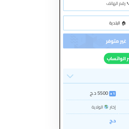
ر الواتساب
5500
د.ج
1
إختر
الولاية
د.ج