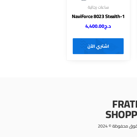
ساعات رجالية
NaviForce 8023 Stealth-1
د.ج
4,400.00
اشتري الآن
FRAT
SHOPP
وق محفوظة © 2024