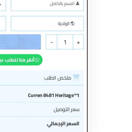
-
1
+
أنقر هنا للطلب عب
ملخص الطلب
1™Curren 8481 Heritage
سعر التوصيل
السعر الإجمالي