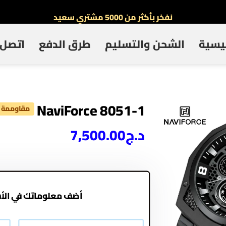
نفخر بأكثر من 5000 مشتري سعيد
أطلب الآن والدفع فقط عند استلام المنتج
ئيسية
الشحن والتسليم
طرق الدفع
اتصل ب
توصيل سريع لجميع الولايات
نفخر بأكثر من 5000 مشتري سعيد
NaviForce 8051-1
مقاوممة ل
د.ج
7,500.00
أضف معلوماتك في الأ