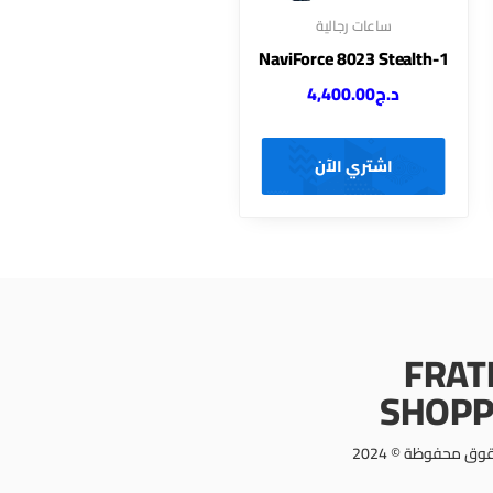
ساعات رجالية
NaviForce 8023 Stealth-1
د.ج
4,400.00
اشتري الآن
FRAT
SHOPP
وق محفوظة © 2024