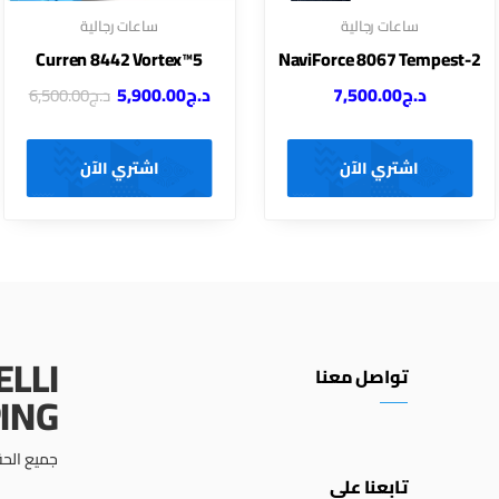
ساعات رجالية
ساعات رجالية
Curren 8442 Vortex™5
NaviForce 8067 Tempest-2
د.ج
7,500.00
د.ج
5,900.00
د.ج
6,500.00
اشتري الآن
اشتري الآن
ELLI
تواصل معنا
ING
جميع الحق
تابعنا على