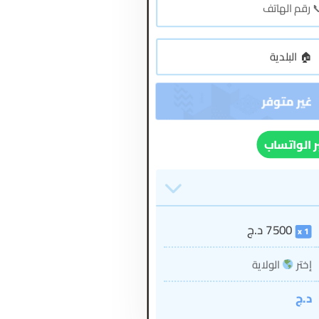
ر الواتساب
7500
د.ج
1
إختر
الولاية
د.ج