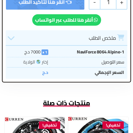
-
1
+
أنقر هنا للطلب عبر الواتساب
ملخص الطلب
NaviForce 8064 Alpine-1
7000
د.ج
1
سعر التوصيل
إختر
الولاية
السعر الإجمالي
د.ج
منتجات ذات صلة
تخفيض!
تخفيض!