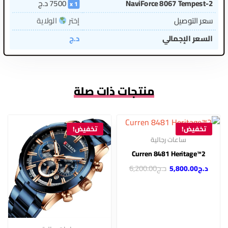
NaviForce 8067 Tempest-2
7500
د.ج
1
سعر التوصيل
إختر
الولاية
السعر الإجمالي
د.ج
منتجات ذات صلة
تخفيض!
تخفيض!
ساعات رجالية
2™Curren 8481 Heritage
د.ج
6,200.00
د.ج
5,800.00