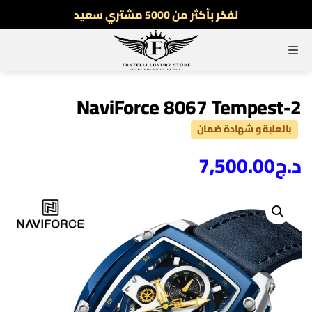
نفخر بأكثر من 5000 مشتري سعيد
أطلب الآن والدفع فقط عند استلام المنتج
القائمة
توصيل سريع لجميع الولايات
نفخر بأكثر من 5000 مشتري سعيد
NaviForce 8067 Tempest-2
بالعلبة و شهادة ضمان
د.ج
7,500.00