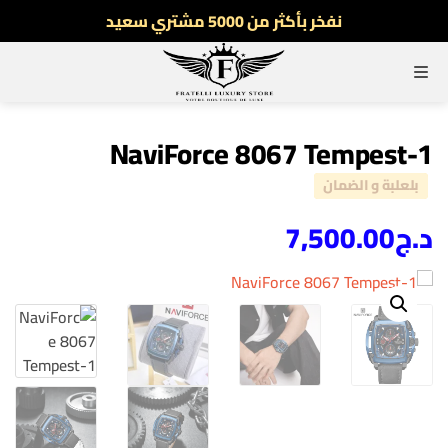
نفخر بأكثر من 5000 مشتري سعيد
أطلب الآن والدفع فقط عند استلام المنتج
القائمة
توصيل سريع لجميع الولايات
نفخر بأكثر من 5000 مشتري سعيد
NaviForce 8067 Tempest-1
بلعلبة و الضمان
د.ج
7,500.00