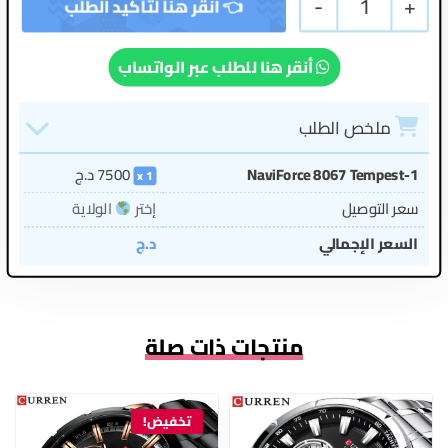
-
1
+
أنقر هنا للطلب عبر الواتساب
ملخص الطلب
NaviForce 8067 Tempest-1
7500
د.ج
1
سعر التوصيل
إختر
الولاية
السعر الإجمالي
د.ج
منتجات ذات صلة
تخفيض!