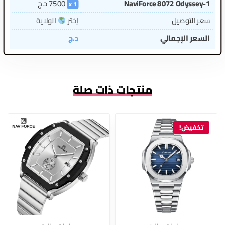
NaviForce 8072 Odyssey-1
7500
د.ج
1
سعر التوصيل
إختر
الولاية
السعر الإجمالي
د.ج
منتجات ذات صلة
تخفيض!