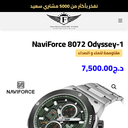
نفخر بأكثر من 5000 مشتري سعيد
أطلب الآن والدفع فقط عند استلام المنتج
القائمة
توصيل سريع لجميع الولايات
نفخر بأكثر من 5000 مشتري سعيد
NaviForce 8072 Odyssey-1
مقاوممة للماء و الصداء
د.ج
7,500.00