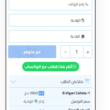
-
1
+
أنقر هنا للطلب عبر الواتساب
ملخص الطلب
B.Vlgari Calista-1
3900
د.ج
1
سعر التوصيل
إختر
الولاية
السعر الإجمالي
د.ج