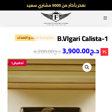
نفخر بأكثر من 5000 مشتري سعيد
أطلب الآن والدفع فقط عند استلام المنتج
القائمة
توصيل سريع لجميع الولايات
نفخر بأكثر من 5000 مشتري سعيد
B.Vlgari Calista-1
مقاوممة للماء و الصداء
د.ج
3,900.00
د.ج
4,200.00
7%
تخفيض!