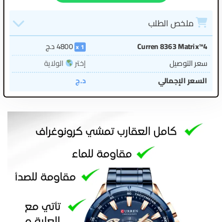
ملخص الطلب
Curren 8363 Matrix™4
4800
د.ج
1
سعر التوصيل
إختر
الولاية
السعر الإجمالي
د.ج