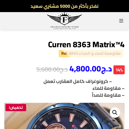
نفخر بأكثر من 5000 مشتري سعيد
أطلب الآن والدفع فقط عند استلام المنتج
القائمة
توصيل سريع لجميع الولايات
نفخر بأكثر من 5000 مشتري سعيد
Curren 8363 Matrix™4
مقاوممة للماء و الصداء Ref: 8363
د.ج
4,800.00
د.ج
5,600.00
14%
– كرونوغراف كامل العقارب تعمل
– مقاومة للماء
– مقاومة للصدأ
تخفيض!