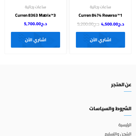
ساعات رجالية
ساعات رجالية
Curren 8363 Matrix™3
Curren 8474 Reverso™1
د.ج
5,200.00
د.ج
5,700.00
د.ج
4,500.00
اشتري الآن
اشتري الآن
عن المتجر
الشروط والسياسات
الرئيسية
الشحن والتسليم