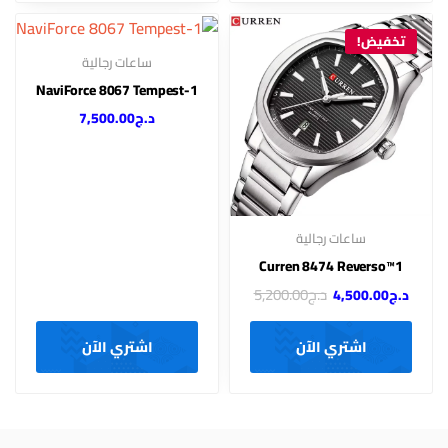
تخفيض!
ساعات رجالية
NaviForce 8067 Tempest-1
د.ج
7,500.00
ساعات رجالية
Curren 8474 Reverso™1
د.ج
5,200.00
د.ج
4,500.00
اشتري الآن
اشتري الآن