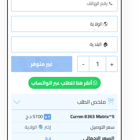
-
1
+
أنقر هنا للطلب عبر الواتساب
ملخص الطلب
Curren 8363 Matrix™5
5700
د.ج
1
سعر التوصيل
إختر
الولاية
السعر الإجمالي
د.ج