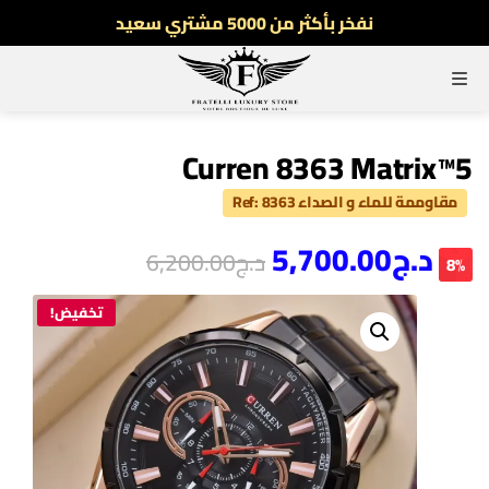
نفخر بأكثر من 5000 مشتري سعيد
أطلب الآن والدفع فقط عند استلام المنتج
القائمة
توصيل سريع لجميع الولايات
نفخر بأكثر من 5000 مشتري سعيد
Curren 8363 Matrix™5
مقاوممة للماء و الصداء Ref: 8363
د.ج
5,700.00
د.ج
6,200.00
8%
تخفيض!