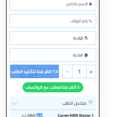
-
1
+
أنقر هنا للطلب عبر الواتساب
ملخص الطلب
Curren 9009 Divine-1
3800
د.ج
1