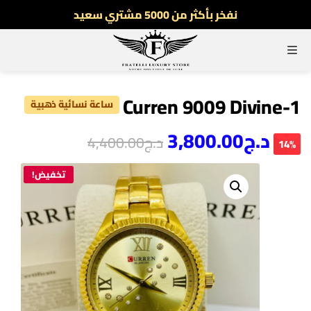
نفخر بأكثر من 5000 مشتري سعيد
أطلب الآن والدفع فقط عند استلام المنتج
القائمة
توصيل سريع لجميع الولايات
نفخر بأكثر من 5000 مشتري سعيد
Curren 9009 Divine-1
ساعة نسائية ذهبية
د.ج
3,800.00
د.ج
4,400.00
14%
تخفيض!