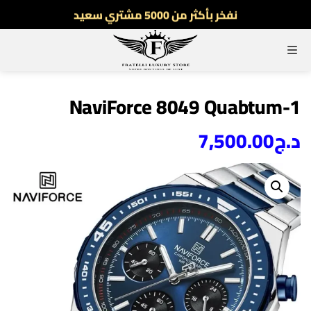
نفخر بأكثر من 5000 مشتري سعيد
أطلب الآن والدفع فقط عند استلام المنتج
القائمة
توصيل سريع لجميع الولايات
نفخر بأكثر من 5000 مشتري سعيد
NaviForce 8049 Quabtum-1
د.ج
7,500.00