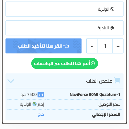
-
1
+
أنقر هنا للطلب عبر الواتساب
ملخص الطلب
NaviForce 8049 Quabtum-1
7500
د.ج
1
سعر التوصيل
إختر
الولاية
السعر الإجمالي
د.ج