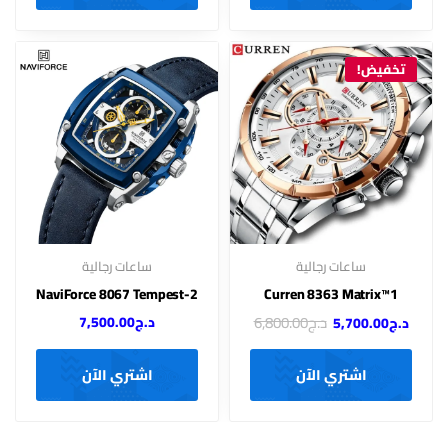
تخفيض!
ساعات رجالية
ساعات رجالية
NaviForce 8067 Tempest-2
Curren 8363 Matrix™1
د.ج
6,800.00
د.ج
7,500.00
د.ج
5,700.00
اشتري الآن
اشتري الآن