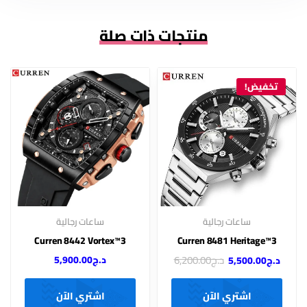
منتجات ذات صلة
تخفيض!
ساعات رجالية
ساعات رجالية
Curren 8442 Vortex™3
3™Curren 8481 Heritage
د.ج
6,200.00
د.ج
5,900.00
د.ج
5,500.00
اشتري الآن
اشتري الآن