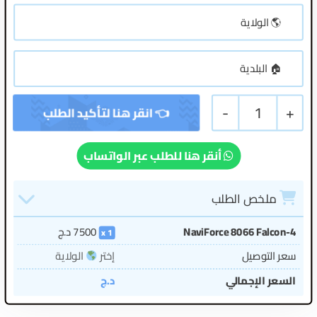
-
1
+
أنقر هنا للطلب عبر الواتساب
ملخص الطلب
NaviForce 8066 Falcon-4
7500
د.ج
1
سعر التوصيل
إختر
الولاية
السعر الإجمالي
د.ج