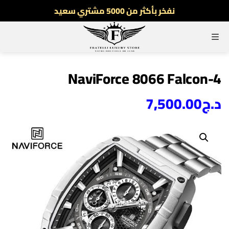
نفخر بأكثر من 5000 مشتري سعيد
أطلب الآن والدفع فقط عند استلام المنتج
القائمة
توصيل سريع لجميع الولايات
نفخر بأكثر من 5000 مشتري سعيد
NaviForce 8066 Falcon-4
د.ج
7,500.00