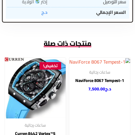
سعر التوصيل
إختر
الولاية
السعر الإجمالي
د.ج
منتجات ذات صلة
تخفيض!
ساعات رجالية
NaviForce 8067 Tempest-1
د.ج
7,500.00
ساعات رجالية
Curren 8442 Vortex™5