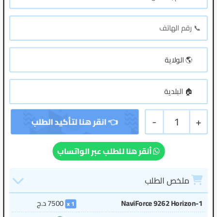
-
1
+
أنقر هنا للطلب عبر الواتساب
ملخص الطلب
NaviForce 9262 Horizon-1
7500
د.ج
1