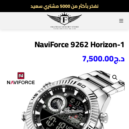
نفخر بأكثر من 5000 مشتري سعيد
أطلب الآن والدفع فقط عند استلام المنتج
القائمة
توصيل سريع لجميع الولايات
نفخر بأكثر من 5000 مشتري سعيد
NaviForce 9262 Horizon-1
د.ج
7,500.00