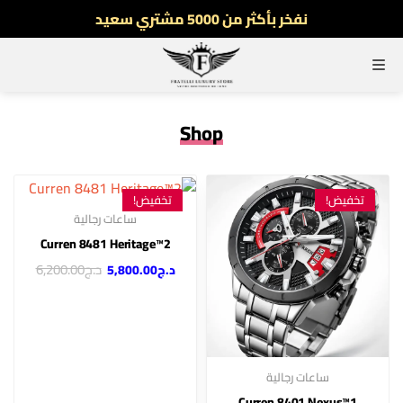
نفخر بأكثر من 5000 مشتري سعيد
أطلب الآن والدفع فقط عند استلام المنتج
توصيل سريع لجميع الولايات
القائمة
نفخر بأكثر من 5000 مشتري سعيد
Shop
تخفيض!
تخفيض!
ساعات رجالية
2™Curren 8481 Heritage
د.ج
6,200.00
د.ج
5,800.00
ساعات رجالية
1™Curren 8401 Nexus