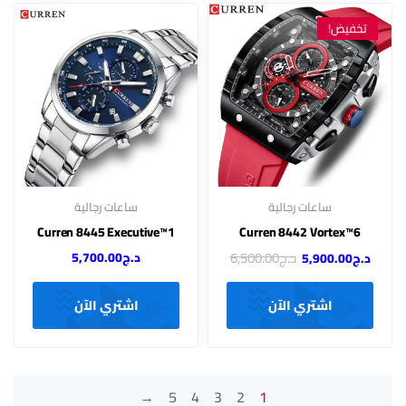
تخفيض!
ساعات رجالية
ساعات رجالية
Curren 8445 Executive™1
Curren 8442 Vortex™6
د.ج
6,500.00
د.ج
5,700.00
د.ج
5,900.00
اشتري الآن
اشتري الآن
←
5
4
3
2
1