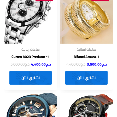
ساعات نسائية
ساعات رجالية
Curren 8023 Predator™1
Bifanxi Amara-1
د.ج
4,400.00
د.ج
5,000.00
د.ج
3,500.00
د.ج
4,400.00
اشتري الآن
اشتري الآن